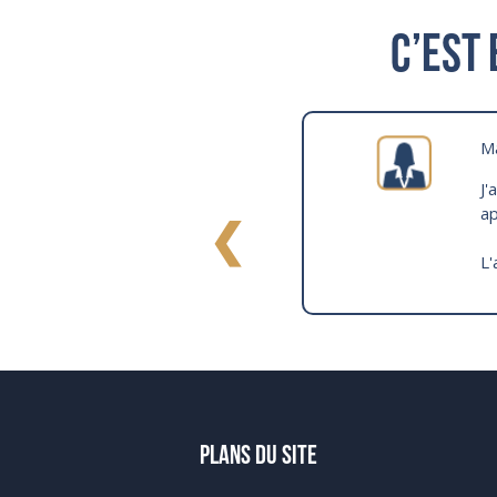
C’est 
M
J'
ap
❮
L'
PLANS DU SITE