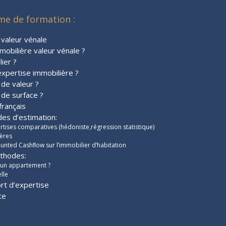
e de formation :
 valeur vénale
mobilière valeur vénale ?
ier ?
expertise immobilière ?
 de valeur ?
 de surface ?
français
es d’estimation:
tises comparatives (hédoniste,régression statistique)
ères
nted Cashﬂow sur l’immobilier d’habitation
éthodes:
un appartement ?
lle
rt d’expertise
te